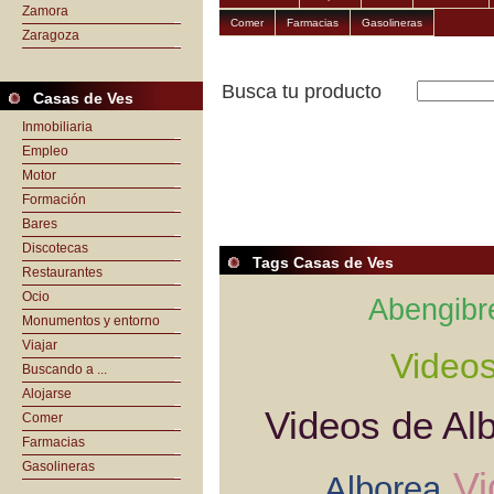
Zamora
Comer
Farmacias
Gasolineras
Zaragoza
Busca tu producto
Casas de Ves
Inmobiliaria
Empleo
Motor
Formación
Bares
Discotecas
Tags Casas de Ves
Restaurantes
Ocio
Abengibr
Monumentos y entorno
Viajar
Videos
Buscando a ...
Alojarse
Videos de Al
Comer
Farmacias
Gasolineras
Vi
Alborea