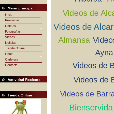
Menú principal
Videos de Alc
Inicio
Provincias
Videos de Alca
Hoteles
Fotografías
Videos
Almansa
Video
Noticias
Tienda Online
Ayna
Chats
Cartelera
Videos de B
Contacto
Videos de 
Actividad Reciente
Videos de Barr
Tienda Online
Bienservida