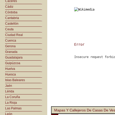
Cáceres
Cádiz
Córdoba
Cantabria
Castellón
Ceuta
Ciudad Real
Cuenca
Error
Gerona
Granada
Insecure request forbi
Guadalajara
Guipúzcoa
Huelva
Huesca
Islas Baleares
Jaén
Lérida
La Coruña
La Rioja
Las Palmas
Mapas Y Callejeros De Casas De Ve
León