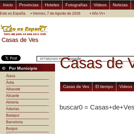
Inicio
Provincias
Hoteles
Fotografías
Videos
Noticias
Esto es España
• Viernes, 7 de Agosto de 2026
• Año VI •
Casas de Ves
Casas de Ves
Casas de 
Casas de 
Por Municipio
Álava
Ávila
Casas de Ves
El tiempo
Videos
Albacete
Alicante
Almería
buscar0 = Casas+de+Ves
Asturias
Badajoz
Barcelona
Burgos