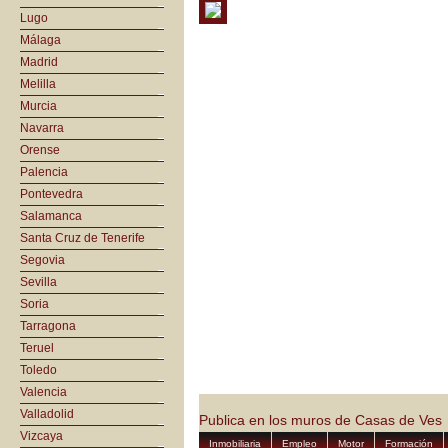
Lugo
Málaga
Madrid
Melilla
Murcia
Navarra
Orense
Palencia
Pontevedra
Salamanca
Santa Cruz de Tenerife
Segovia
Sevilla
Soria
Tarragona
Teruel
Toledo
Valencia
Valladolid
Publica en los muros de Casas de Ves
Vizcaya
Inmobiliaria
Empleo
Motor
Formación