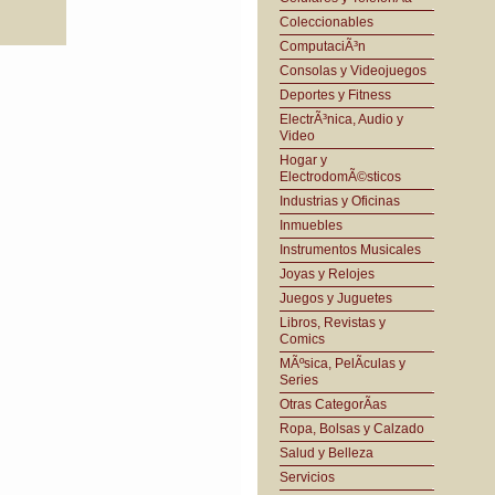
Coleccionables
ComputaciÃ³n
Consolas y Videojuegos
Deportes y Fitness
ElectrÃ³nica, Audio y
Video
Hogar y
ElectrodomÃ©sticos
Industrias y Oficinas
Inmuebles
Instrumentos Musicales
Joyas y Relojes
Juegos y Juguetes
Libros, Revistas y
Comics
MÃºsica, PelÃ­culas y
Series
Otras CategorÃ­as
Ropa, Bolsas y Calzado
Salud y Belleza
Servicios