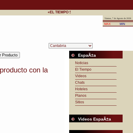
«EL TIEMPO SACA A LA LUZ TODO LO QUE EST
Viernes, 7 de Agosto de 2026
MAX
MIN
EspaÃ±a
Noticias
producto con la
El Tiempo
Videos
Chats
Hoteles
Planos
Sitios
Videos EspaÃ±a