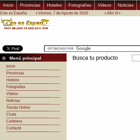
Inicio
Provincias
Hoteles
Fotografías
Videos
Noticias
Esto es España
• Viernes, 7 de Agosto de 2026
• Año VI •
Busca tu producto
Menú principal
Inicio
Provincias
Hoteles
Fotografías
Videos
Noticias
Tienda Online
Chats
Cartelera
Contacto