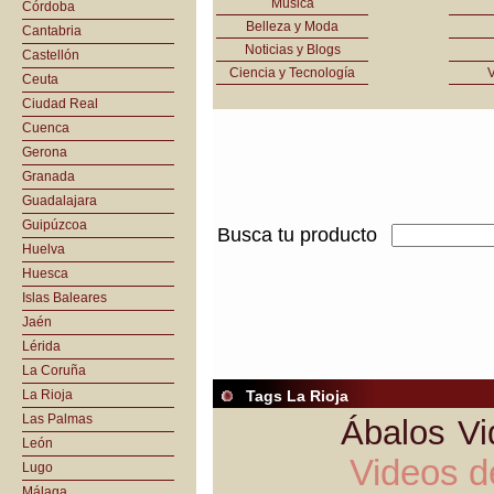
Música
Córdoba
Belleza y Moda
Cantabria
Noticias y Blogs
Castellón
Ciencia y Tecnología
V
Ceuta
Ciudad Real
Cuenca
Gerona
Granada
Guadalajara
Guipúzcoa
Busca tu producto
Huelva
Huesca
Islas Baleares
Jaén
Lérida
La Coruña
La Rioja
Tags La Rioja
Las Palmas
Ábalos
Vi
León
Videos d
Lugo
Málaga