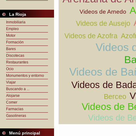
A
Videos de Arnedo
La Rioja
Videos de Ausejo
Inmobiliaria
Empleo
Videos de Azofra
Azof
Motor
Formación
Videos 
Bares
Discotecas
Ba
Restaurantes
Videos de Ba
Ocio
Monumentos y entorno
Videos de Bad
Viajar
Buscando a ...
V
Berceo
Alojarse
Comer
Videos de Be
Farmacias
Videos de B
Gasolineras
Menú principal