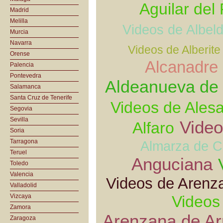
Aguilar del
Madrid
Melilla
Videos de Albeld
Murcia
Navarra
Videos de Alberite
Orense
Alcanadre
Palencia
Pontevedra
Aldeanueva de
Salamanca
Santa Cruz de Tenerife
Videos de Ales
Segovia
Sevilla
Video
Alfaro
Soria
Tarragona
Almarza de 
Teruel
Anguciana
Toledo
Valencia
Videos de Arenz
Valladolid
Vizcaya
Videos
Zamora
Arenzana de Ar
Zaragoza