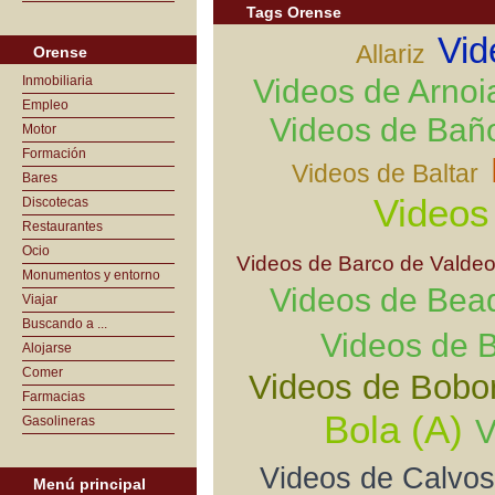
Tags Orense
Vid
Allariz
Orense
Inmobiliaria
Videos de Arnoi
Empleo
Videos de Bañ
Motor
Formación
Videos de Baltar
Bares
Videos
Discotecas
Restaurantes
Ocio
Videos de Barco de Valdeo
Monumentos y entorno
Videos de Bea
Viajar
Buscando a ...
Videos de B
Alojarse
Comer
Videos de Bobo
Farmacias
Bola (A)
Gasolineras
V
Videos de Calvo
Menú principal