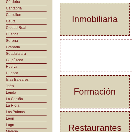
Córdoba
Cantabria
Castellón
Inmobiliaria
Ceuta
Ciudad Real
Cuenca
Gerona
Granada
Guadalajara
Guipúzcoa
Huelva
Huesca
Islas Baleares
Jaén
Formación
Lérida
La Coruña
La Rioja
Las Palmas
León
Lugo
Restaurantes
Málaga