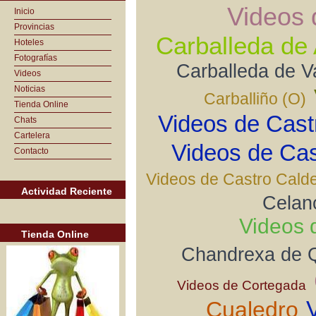
Videos 
Inicio
Provincias
Carballeda de 
Hoteles
Fotografías
Carballeda de V
Videos
Noticias
Carballiño (O)
Tienda Online
Videos de Cast
Chats
Cartelera
Videos de Cas
Contacto
Videos de Castro Cald
Actividad Reciente
Celan
Videos 
Tienda Online
Chandrexa de 
Videos de Cortegada
Cualedro