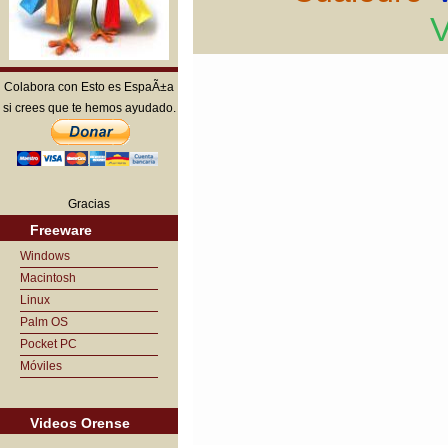
V
Colabora con Esto es EspaÃ±a
si crees que te hemos ayudado.
Gracias
Freeware
Windows
Macintosh
Linux
Palm OS
Pocket PC
Móviles
Videos Orense