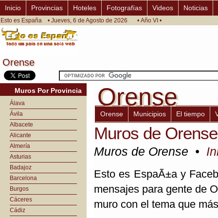
Inicio
Provincias
Hoteles
Fotografías
Videos
Noticias
Esto es España
• Jueves, 6 de Agosto de 2026
• Año VI •
Orense
Orense
Orense
Orense
Muros Por Provincia
Álava
Orense
Municipios
El tiempo
Ávila
Albacete
Muros de Orense
Alicante
Almería
Muros de Orense •
In
Asturias
Badajoz
Esto es EspaÃ±a y Facebo
Barcelona
mensajes para gente de Or
Burgos
Cáceres
muro con el tema que más 
Cádiz