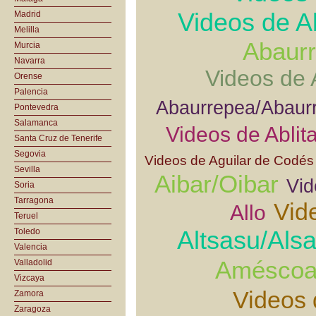
Videos de A
Madrid
Melilla
Abaurr
Murcia
Navarra
Videos de 
Orense
Palencia
Abaurrepea/Abaur
Pontevedra
Salamanca
Videos de Ablit
Santa Cruz de Tenerife
Segovia
Videos de Aguilar de Codés
Sevilla
Aibar/Oibar
Vid
Soria
Tarragona
Vid
Allo
Teruel
Altsasu/Als
Toledo
Valencia
Améscoa
Valladolid
Vizcaya
Videos 
Zamora
Zaragoza