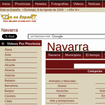
Inicio
Provincias
Hoteles
Fotografías
Videos
Noticias
Esto es España
• Domingo, 9 de Agosto de 2026
• Año VI •
Navarra
Navarra
Navarra
Navarra
Videos Por Provincia
Álava
Navarra
Municipios
El tiempo
Ávila
Albacete
Alicante
Almería
Categorias
Asturias
Badajoz
Animales y Mascotas
Barcelona
Humor
Burgos
Anuncios
Sol
Motor
En
Cáceres
Arte y animaciones
Cádiz