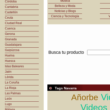
Música
Córdoba
Belleza y Moda
Cantabria
Noticias y Blogs
Castellón
Ciencia y Tecnología
V
Ceuta
Ciudad Real
Cuenca
Gerona
Granada
Guadalajara
Guipúzcoa
Busca tu producto
Huelva
Huesca
Islas Baleares
Jaén
Lérida
La Coruña
La Rioja
Tags Navarra
Las Palmas
Vi
Añorbe
León
Lugo
Videos
Málaga