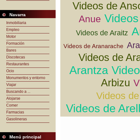
Videos de Ans
Videos
Navarra
Anue
Inmobiliaria
A
Empleo
Videos de Araitz
Motor
Ara
Formación
Videos de Aranarache
Bares
Videos de Ar
Discotecas
Restaurantes
Arantza
Video
Ocio
Monumentos y entorno
Arbizu
V
Viajar
Buscando a ...
Videos de
Alojarse
Videos de Arel
Comer
Farmacias
Gasolineras
Menú principal