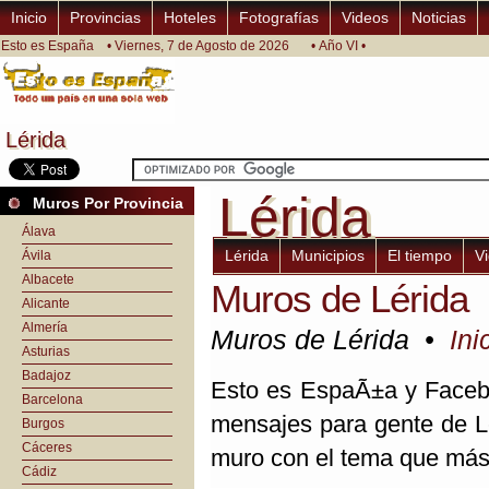
Inicio
Provincias
Hoteles
Fotografías
Videos
Noticias
Esto es España
• Viernes, 7 de Agosto de 2026
• Año VI •
Lérida
Lérida
Lérida
Lérida
Muros Por Provincia
Álava
Lérida
Municipios
El tiempo
V
Ávila
Albacete
Muros de Lérida
Alicante
Almería
Muros de Lérida •
Ini
Asturias
Badajoz
Esto es EspaÃ±a y Facebo
Barcelona
mensajes para gente de Lé
Burgos
Cáceres
muro con el tema que más 
Cádiz