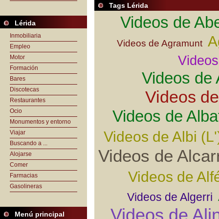
Tags Lérida
Videos de Abe
Lérida
Inmobiliaria
A
Videos de Agramunt
Empleo
Videos
Motor
Formación
Videos de 
Bares
Discotecas
Videos de
Restaurantes
Videos de Alba
Ocio
Monumentos y entorno
Videos de Albi (L'
Viajar
Buscando a ...
Videos de Alcar
Alojarse
Comer
Videos de Alf
Farmacias
Gasolineras
Videos de Algerri
Videos de Ali
Menú principal