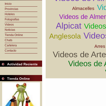
Inicio
Vi
Almacelles
Provincias
Hoteles
Videos de Alme
Fotografías
Alpicat
Videos
Videos
Noticias
Video
Anglesola
Tienda Online
Chats
Arres
Cartelera
Contacto
Videos de Arte
Videos de 
Actividad Reciente
Tienda Online