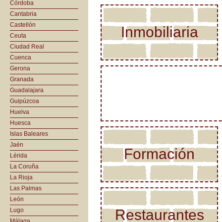
Córdoba
Cantabria
Castellón
Inmobiliaria
Ceuta
Ciudad Real
Cuenca
Gerona
Granada
Guadalajara
Guipúzcoa
Huelva
Huesca
Islas Baleares
Jaén
Formación
Lérida
La Coruña
La Rioja
Las Palmas
León
Lugo
Restaurantes
Málaga